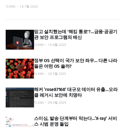
TJ.KIM
16 7월 2025
믿고 설치했는데 '해킹 통로'?…금융·공공기
관 보안 프로그램의 배신
TJ.KIM
10 6월 2025
정부 OS 선택이 국가 보안 좌우… 다른 나라
들은 어떤 OS 쓸까?
TJ.KIM
26 5월 2025
해커 ‘rose87168’ 대규모 데이터 유출…오라
클 레거시 보안에 치명타
TJ.KIM
09 4월 2025
스미싱, 발송 단계부터 막는다…‘X-ray’ 서비
스 시범 운영 돌입