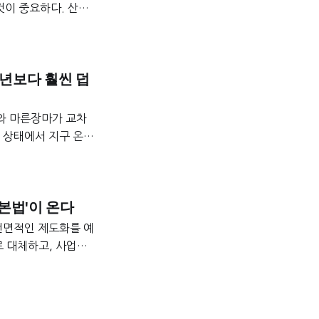
것이 중요하다. 산사
선대피 후신고’ 원칙
평년보다 훨씬 덥
우와 마른장마가 교차
립 상태에서 지구 온난
 매우 클 것으로 보
다.
본법'이 온다
전면적인 제도화를 예
로 대체하고, 사업자
이는 시장 투명성을
입장벽에 따른 혁신 위
과제도 명확하다. 업