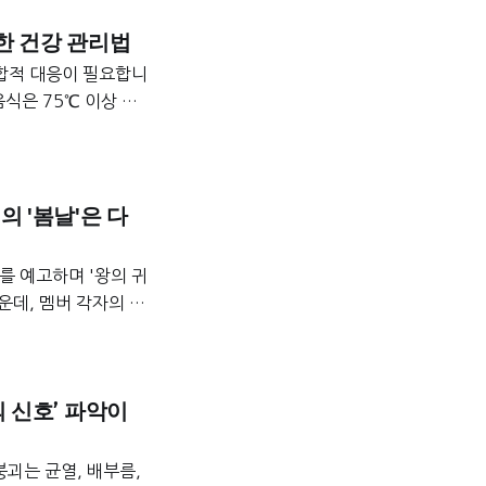
한 건강 관리법
통합적 대응이 필요합니
음식은 75℃ 이상 가
내로 유지하고 주기적
됩니다.
의 '봄날'은 다
를 예고하며 '왕의 귀
운데, 멤버 각자의 개
의 복귀는 하이브의 폭
부양책'으로 평가받으
괴 신호’ 파악이
붕괴는 균열, 배부름,