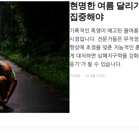
현명한 여름 달리기
것입니다. 철저한 원가 관리와 브랜딩을 통해 '가심비'를 공략하
입니다.
집중해야
기록적인 폭염이 예고된 올여름
시점입니다. 전문가들은 무작정
향상에 초점을 맞춘 지능적인 
게 대처하면 심폐지구력을 강화
응기'가 될 수 있습니다.
TJ.KIM
26 6월 2025