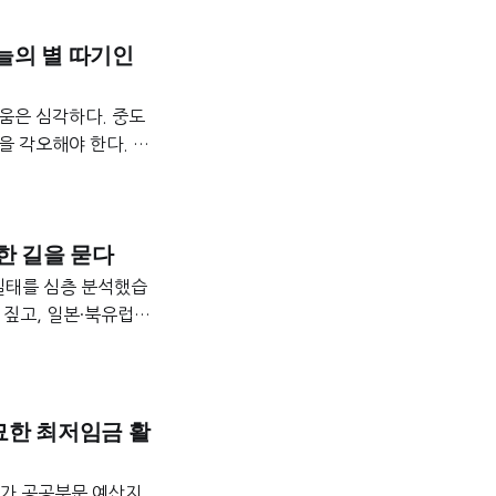
하늘의 별 따기인
움은 심각하다. 중도
을 각오해야 한다. 특
금 이자에 법정이자까지
자 반환 의무가 없음을
의 사업 수행 능력을
한 길을 묻다
실태를 심층 분석했습
짚고, 일본·북유럽
요함을 제언합니다.
교묘한 최저임금 활
부가 공공부문 예산지