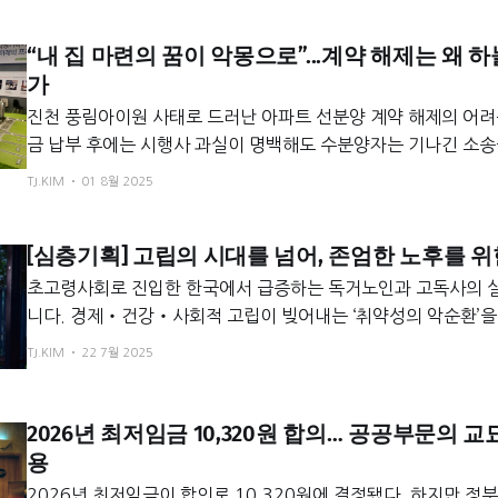
부터 시작됩니다.
“내 집 마련의 꿈이 악몽으로”...계약 해제는 왜 
가
진천 풍림아이원 사태로 드러난 아파트 선분양 계약 해제의 어려
금 납부 후에는 시행사 과실이 명백해도 수분양자는 기나긴 소송
히 수분양자 과실로 해제 시 계약금 포기는 물론, 대납된 중도
TJ.KIM
01 8월 2025
더한 ‘숨겨진 부채’를 떠안게 된다. 반면 시행사 귀책 시에는 이
법적으로 다퉈볼 수 있다. 전문가들은 계약 전, 계약서와 시행사
[심층기획] 고립의 시대를 넘어, 존엄한 노후를 위
철저히 검증하는 것만이 유일한 예방책이라고 강조한다.
초고령사회로 진입한 한국에서 급증하는 독거노인과 고독사의 
니다. 경제‧건강‧사회적 고립이 빚어내는 ‘취약성의 악순환’을 
사례를 통해 ‘시설’이 아닌 ‘주거’ 중심의 통합 돌봄 시스템이 필
TJ.KIM
22 7월 2025
2026년 최저임금 10,320원 합의… 공공부문의 
용
2026년 최저임금이 합의로 10,320원에 결정됐다. 하지만 정