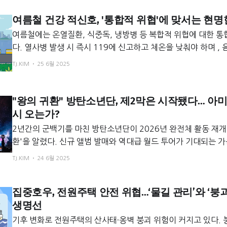
여름철 건강 적신호, '통합적 위협'에 맞서는 현명
여름철에는 온열질환, 식중독, 냉방병 등 복합적 위협에 대한 
다. 열사병 발생 시 즉시 119에 신고하고 체온을 낮춰야 하며 , 
열하고 교차오염을 막아야 합니다. 실내외 온도차는 5~6℃ 이
TJ.KIM
25 6월 2025
으로 환기하며 , 노인, 어린이 등 취약계층은 각별한 주의가 요구
"왕의 귀환" 방탄소년단, 제2막은 시작됐다… 아미
시 오는가?
2년간의 군백기를 마친 방탄소년단이 2026년 완전체 활동 재개
환'을 알렸다. 신규 앨범 발매와 역대급 월드 투어가 기대되는 가
성을 살린 솔로 활동도 '따로 또 같이' 전략으로 계속된다. 이들
TJ.KIM
24 6월 2025
발적인 성장과 K팝 산업 전반에 활력을 불어넣을 '문화적 경기 
며 전 세계의 기대를 한 몸에 받고 있다.
집중호우, 전원주택 안전 위협…‘물길 관리’와 ‘붕
생명선
기후 변화로 전원주택의 산사태·옹벽 붕괴 위험이 커지고 있다. 