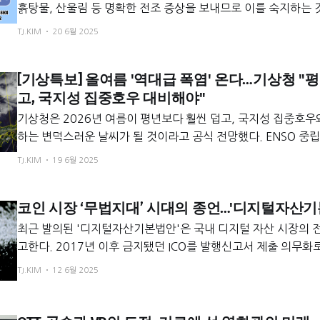
흙탕물, 산울림 등 명확한 전조 증상을 보내므로 이를 숙지하는 
태정보시스템으로 위험도를 미리 확인하고 , 위험 징후 감지 시 ‘
TJ.KIM
20 6월 2025
에 따라 즉시 안전한 곳으로 대피해야 생명을 지킬 수 있다.
[기상특보] 올여름 '역대급 폭염' 온다…기상청 "
고, 국지성 집중호우 대비해야"
기상청은 2026년 여름이 평년보다 훨씬 덥고, 국지성 집중호
하는 변덕스러운 날씨가 될 것이라고 공식 전망했다. ENSO 중
화 추세가 더해져 강력한 폭염이 예상되며, 장마철 강수 변동성도
TJ.KIM
19 6월 2025
인다. 이에 따라 폭염과 홍수 양쪽에 대한 철저한 대비가 요구된
코인 시장 ‘무법지대’ 시대의 종언…'디지털자산기
최근 발의된 '디지털자산기본법안'은 국내 디지털 자산 시장의 
고한다. 2017년 이후 금지됐던 ICO를 발행신고서 제출 의무화
를 인가·등록제로 규율하며, 독립된 위원회가 상장을 심사한다. 
TJ.KIM
12 6월 2025
높이고 글로벌 규제 흐름에 발맞추는 긍정적 시도지만, 높은 진
축, 해외 사업자 규제 공백, 투자자 보호의 실효성 등 풀어야 할 
계는 새로운 규제 환경 적응이라는 큰 도전에 직면했다.