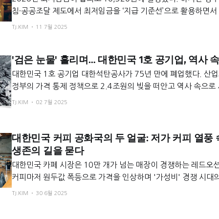
침·공공조달 제도에서 최저임금을 ‘지급 기준선’으로 활용하면서
화한다는 비판이 커지고 있다. 최저임금이 진정한 생활임금이 
TJ.KIM
11 7월 2025
선제적 역할이 요구된다.
'검은 눈물' 흘리며… 대한민국 1호 공기업, 역사 
대한민국 1호 공기업 대한석탄공사가 75년 만에 폐업했다. 산
정부의 가격 통제 정책으로 2.4조원의 빚을 떠안고 역사 속으로
잃은 노동자들의 슬픔과 지역 소멸 위기 속에서, 부채 처리와 정의
TJ.KIM
02 7월 2025
산 활용이라는 무거운 과제를 남겼다.
대한민국 커피 공화국의 두 얼굴: 저가 커피 열풍 속
생존의 길을 묻다
대한민국 카페 시장은 10만 개가 넘는 매장이 경쟁하는 레드오션
커피마저 원두값 폭등으로 가격을 인상하며 '가성비' 경쟁 시대
니다. 이로 인해 차별성 없는 개인 카페는 낮은 생존율과 높은 비
TJ.KIM
30 6월 2025
삼중고에 직면했습니다. 생존 해법은 가격 경쟁을 벗어나, 입지에 맞는 뚜렷한 컨셉,
복제 불가능한 시그니처 메뉴, 그리고 '제3의 공간'으로서의 특