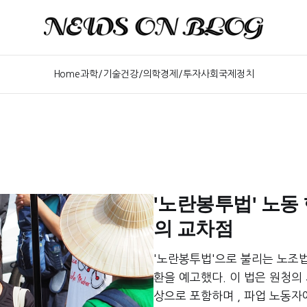
Home
과학/기술
건강/의학
경제/투자
사회
국제
정치
'노란봉투법' 노동
의 교차점
'노란봉투법'으로 불리는 노조
환을 예고했다. 이 법은 원청의
상으로 포함하며 , 파업 노동자